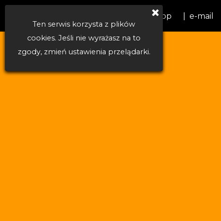
Sklep internetowy
tel. +48 668 460 487
|  WhatsApp
|  e-mail
Ten serwis korzysta z plików
cookies. Jeśli nie wyrażasz na to
zgody, zmień ustawienia przelądarki.