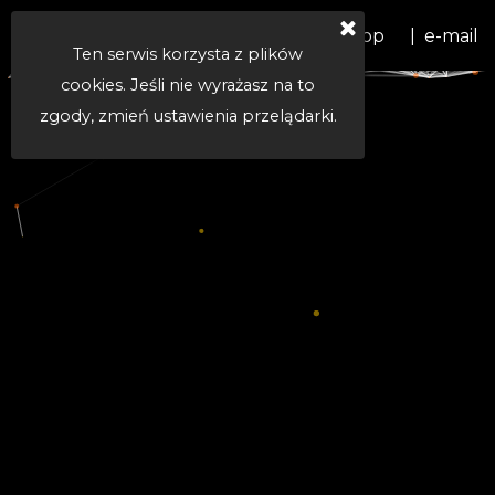
Kontakt
tel. +48 668 460 487
|  WhatsApp
|  e-mail
Ten serwis korzysta z plików
cookies. Jeśli nie wyrażasz na to
zgody, zmień ustawienia przelądarki.